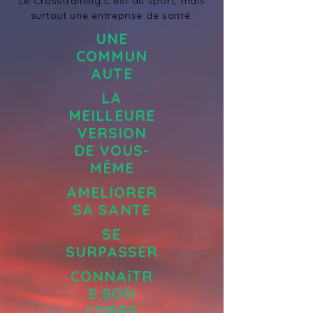
Le Crosstraining c'est du sport, mais
surtout une entreprise de santé.
UNE
COMMUN
AUTE
LA
MEILLEURE
VERSION
DE VOUS-
MÊME
AMELIORER
SA SANTE
SE
SURPASSER
CONNAîTR
E SON
CORPS