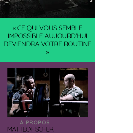
« CE QUI VOUS SEMBLE
IMPOSSIBLE AUJOURD'HUI
DEVIENDRA VOTRE ROUTINE
»
À PROPOS
MATTEO FISCHER