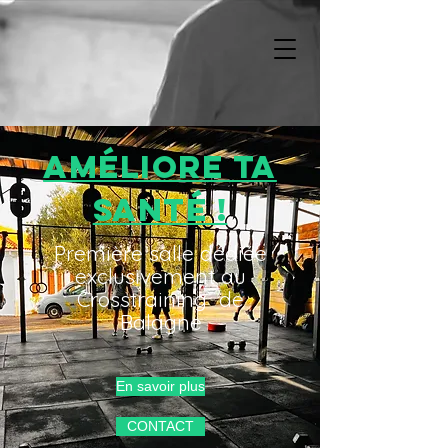
améliore ta
santé !
Première salle dédiée
exclusivement au
Crosstraining de
Balagne
En savoir plus
CONTACT