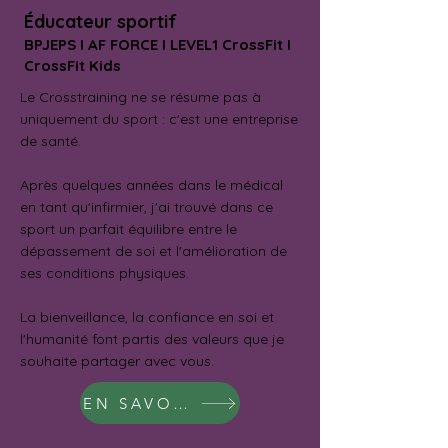
Éducateur sportif
BPJEPS I AF FORCE I LEVEL1 CrossFit I
CrossFit Kids
Le Crosstraining ne se résume pas à
uniquement du sport : c'est une entreprise
de santé.
Après quelques années dans le médical
en tant qu'infirmier, j'ai trouvé dans ce
sport un parfait équilibre entre le
dépassement de soi et l'amélioration de
ses conditions physiques.
La bienveillance, la confiance en soi et
l'humanité font partis des valeurs que je
souhaite partager avec vous.
EN SAVOIR PLUS